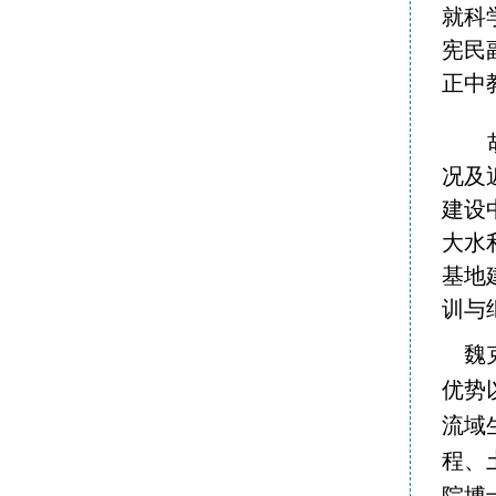
就科
宪民
正中
况及
建设
大水
基地
训与
魏
优势
流域
程、