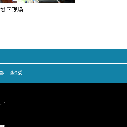
作签字现场
部
基金委
22号
com