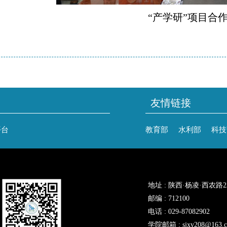
“产学研”项目合
友情链接
平台
教育部
水利部
科技
地址 : 陕西·杨凌·西农路
邮编 : 712100
电话 : 029-87082902
学院邮箱 : sjxy208@163.