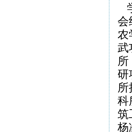
会
农
武
所
研
所
科
筑
杨