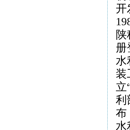
开
1
陕
册
水
装
立
利
布
水