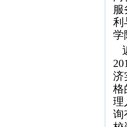
服
利
学
2
济
格
理
询