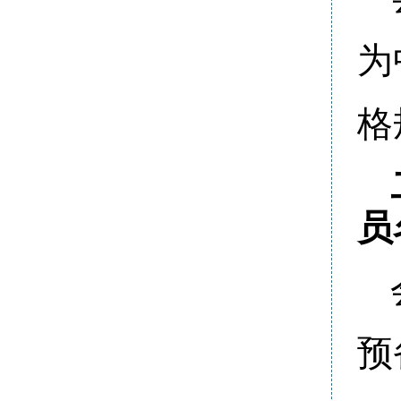
为
格
员
预