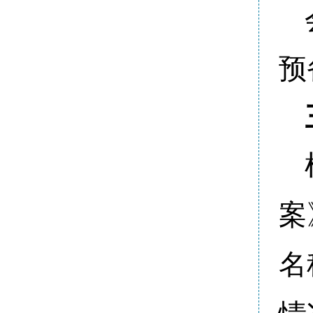
预
案
名