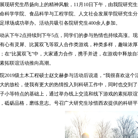
展现研究生昂扬向上的精神风貌，11月10日下午，由我院研究
命科学学院、食品科学与工程学院、人文社会发展学院研究生分
足球场成功举办。活动共吸引各院研究生400余人参加。
动从下午2点持续到下午5点，同学们的参与热情也持续高涨。
有心有灵犀、比翼双飞等双人合作类游戏，种类多样，趣味浓厚
；在“比翼双飞”中，大家通力合作，携手并进，在游戏中释放自
素拓联谊活动推向高潮。
院2019级土木工程硕士赵文赫参与活动后说道，“我很喜欢这
大的放松，使我有更大的热情投入到科研工作中，同时也交到了
子小等特点的基础上，通过举办线上交流和线下游戏的素拓联谊
，砥砺品格，磨练意志。号召广大研究生珍惜西农提供的科研平