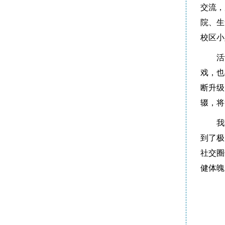
交流，
院、生
校区小
活
戏，也
断升级
辍，将
我
到了极
社交圈
健体魄