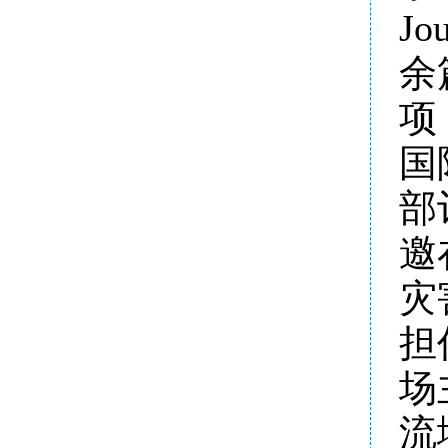
Jo
余
项
国
部
邀
灾
担
场
流