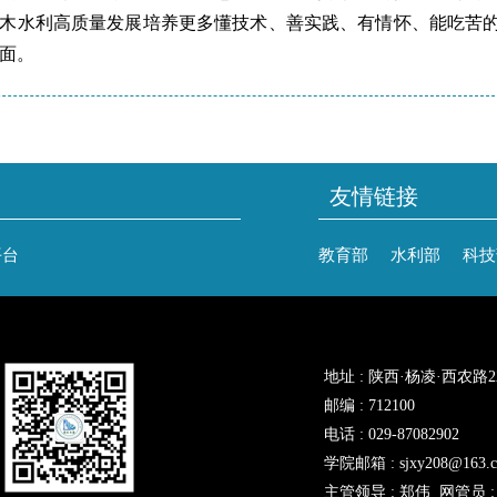
木水利高质量发展培养更多懂技术、善实践、有情怀、能吃苦
面。
友情链接
平台
教育部
水利部
科技
地址 : 陕西·杨凌·西农路
邮编 : 712100
电话 : 029-87082902
学院邮箱 : sjxy208@163.
主管领导 : 郑伟 网管员 