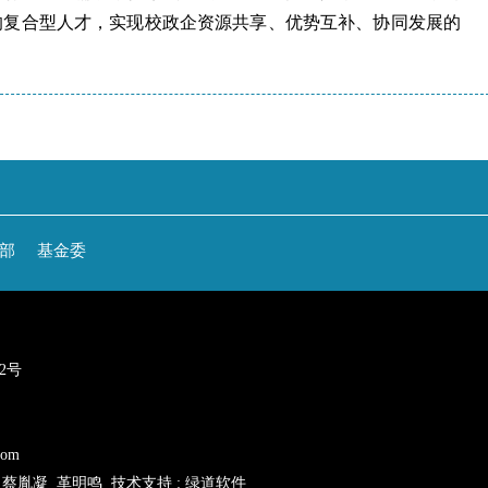
的复合型人才，实现校政企资源共享、优势互补、协同发展的
部
基金委
22号
com
: 蔡胤凝 革明鸣 技术支持 : 绿道软件