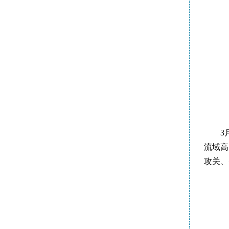
3
流域高
攻关、