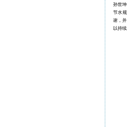
孙世坤
节水规
谢，并
以持续